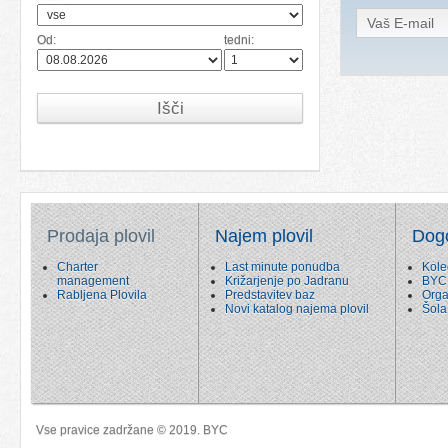
Od:
tedni:
Išči
Prodaja plovil
Najem plovil
Dog
Charter
Last minute ponudba
Kole
management
Križarjenje po Jadranu
BYC
Rabljena Plovila
Predstavitev baz
Orga
Novi katalog najema plovil
Šola
Vse pravice zadržane © 2019. BYC