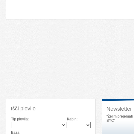
Išči plovilo
Newsletter
"Želim prejemati
Tip plovila:
Kabin:
BYC"
Baza: