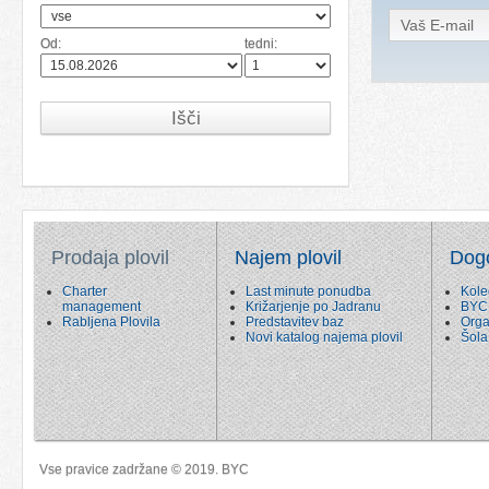
Od:
tedni:
Išči
Prodaja plovil
Najem plovil
Dog
Charter
Last minute ponudba
Kole
management
Križarjenje po Jadranu
BYC
Rabljena Plovila
Predstavitev baz
Orga
Novi katalog najema plovil
Šola
Vse pravice zadržane © 2019. BYC