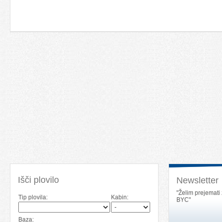
Išči plovilo
Newsletter
"Želim prejemati
Tip plovila:
Kabin:
BYC"
Baza: