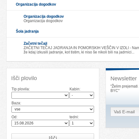
Organizacija dogodkov
Organizacija dogodkov
Organizacija dogodkov
Šola jadranja
Začetni tečaji
ZAČETNI TEČAJ JADRANJA IN POMORSKIH VEŠČIN V IZOLI - Namenje
že kdaj izkusili jadranje, kot tistim, ki niso še nikoli bili na jadrnici...
Išči plovilo
Newsletter
"Želim prejemati
Tip plovila:
Kabin:
BYC"
Baza:
Od:
tedni:
Išči