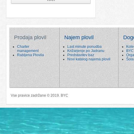
Prodaja plovil
Najem plovil
Dog
Charter
Last minute ponudba
Kole
management
Križarjenje po Jadranu
BYC
Rabljena Plovila
Predstavitev baz
Orga
Novi katalog najema plovil
Šola
Vse pravice zadržane © 2019. BYC